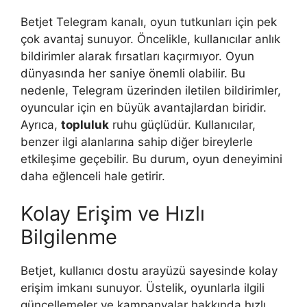
Betjet Telegram kanalı, oyun tutkunları için pek
çok avantaj sunuyor. Öncelikle, kullanıcılar anlık
bildirimler alarak fırsatları kaçırmıyor. Oyun
dünyasında her saniye önemli olabilir. Bu
nedenle, Telegram üzerinden iletilen bildirimler,
oyuncular için en büyük avantajlardan biridir.
Ayrıca,
topluluk
ruhu güçlüdür. Kullanıcılar,
benzer ilgi alanlarına sahip diğer bireylerle
etkileşime geçebilir. Bu durum, oyun deneyimini
daha eğlenceli hale getirir.
Kolay Erişim ve Hızlı
Bilgilenme
Betjet, kullanıcı dostu arayüzü sayesinde kolay
erişim imkanı sunuyor. Üstelik, oyunlarla ilgili
güncellemeler ve kampanyalar hakkında hızlı