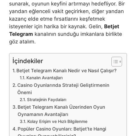
sunarak, oyunun keyfini artırmayı hedefliyor. Bir
yandan eğlenceli vakit geçirirken, diğer yandan
kazanç elde etme fırsatlarını keşfetmek
isteyenler için harika bir kaynak. Gelin,
Betjet
Telegram
kanalının sunduğu imkanlara birlikte
göz atalım.
İçindekiler
Betjet Telegram Kanalı Nedir ve Nasıl Çalışır?
Kanalın Avantajları
Casino Oyunlarında Strateji Geliştirmenin
Önemi
Stratejinin Faydaları
Betjet Telegram Kanalı Üzerinden Oyun
Oynamanın Avantajları
Kolay Erişim ve Hızlı Bilgilenme
Popüler Casino Oyunları: Betjet’te Hangi