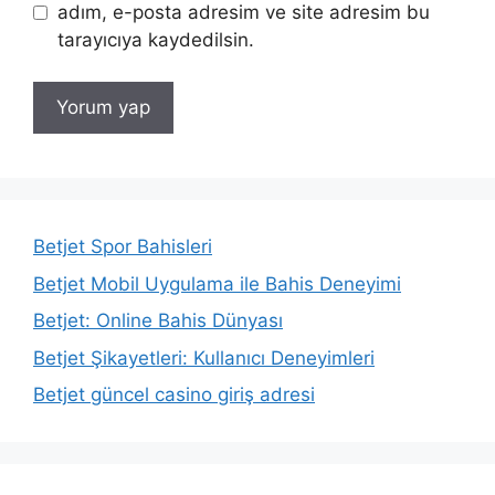
adım, e-posta adresim ve site adresim bu
tarayıcıya kaydedilsin.
Betjet Spor Bahisleri
Betjet Mobil Uygulama ile Bahis Deneyimi
Betjet: Online Bahis Dünyası
Betjet Şikayetleri: Kullanıcı Deneyimleri
Betjet güncel casino giriş adresi