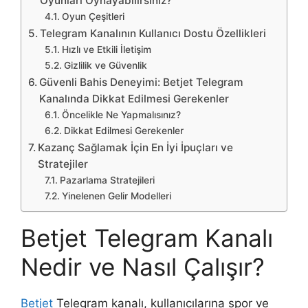
Oyunları Oynayabilirsiniz?
Oyun Çeşitleri
Telegram Kanalının Kullanıcı Dostu Özellikleri
Hızlı ve Etkili İletişim
Gizlilik ve Güvenlik
Güvenli Bahis Deneyimi: Betjet Telegram
Kanalında Dikkat Edilmesi Gerekenler
Öncelikle Ne Yapmalısınız?
Dikkat Edilmesi Gerekenler
Kazanç Sağlamak İçin En İyi İpuçları ve
Stratejiler
Pazarlama Stratejileri
Yinelenen Gelir Modelleri
Betjet Telegram Kanalı
Nedir ve Nasıl Çalışır?
Betjet
Telegram kanalı, kullanıcılarına spor ve