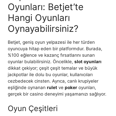
Oyunları: Betjet’te
Hangi Oyunları
Oynayabilirsiniz?
Betjet, geniş oyun yelpazesi ile her türden
oyuncuya hitap eden bir platformdur. Burada,
%100 eğlence ve kazanç fırsatlarını sunan
oyunlar bulabilirsiniz. Öncelikle,
slot oyunları
dikkat çekiyor; çeşit çeşit temalar ve büyük
jackpotlar ile dolu bu oyunlar, kullanıcıları
cezbedecek cinsten. Ayrıca, canlı krupiyeler
eşliğinde oynanan
rulet
ve
poker
oyunları,
gerçek bir casino deneyimi yaşamanızı sağlıyor.
Oyun Çeşitleri