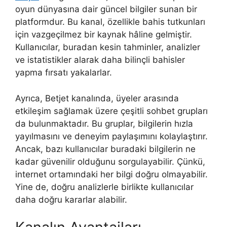
oyun dünyasına dair güncel bilgiler sunan bir
platformdur. Bu kanal, özellikle bahis tutkunları
için vazgeçilmez bir kaynak hâline gelmiştir.
Kullanıcılar, buradan kesin tahminler, analizler
ve istatistikler alarak daha bilinçli bahisler
yapma fırsatı yakalarlar.
Ayrıca, Betjet kanalında, üyeler arasında
etkileşim sağlamak üzere çeşitli sohbet grupları
da bulunmaktadır. Bu gruplar, bilgilerin hızla
yayılmasını ve deneyim paylaşımını kolaylaştırır.
Ancak, bazı kullanıcılar buradaki bilgilerin ne
kadar güvenilir olduğunu sorgulayabilir. Çünkü,
internet ortamındaki her bilgi doğru olmayabilir.
Yine de, doğru analizlerle birlikte kullanıcılar
daha doğru kararlar alabilir.