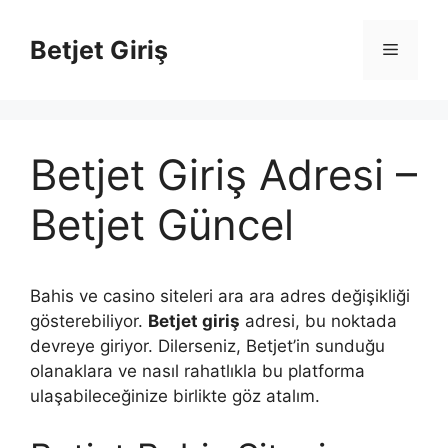
İçeriğe
atla
Betjet Giriş
Menü
Betjet Giriş Adresi –
Betjet Güncel
Bahis ve casino siteleri ara ara adres değişikliği
gösterebiliyor.
Betjet giriş
adresi, bu noktada
devreye giriyor. Dilerseniz, Betjet’in sunduğu
olanaklara ve nasıl rahatlıkla bu platforma
ulaşabileceğinize birlikte göz atalım.